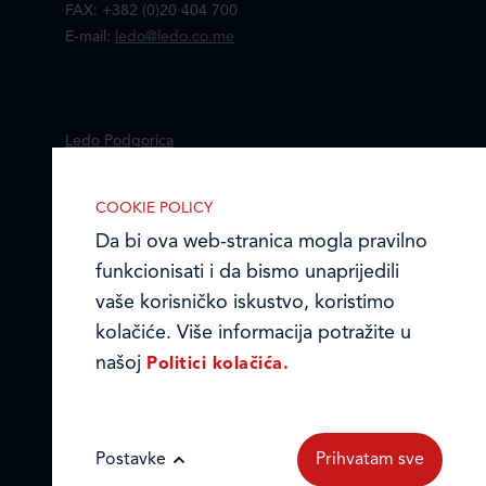
FAX: +382 (0)20 404 700
E-mail:
ledo@ledo.co.me
Ledo Podgorica
Online formular
COOKIE POLICY
Da bi ova web-stranica mogla pravilno
Obavještenje o privatnosti i kolačići
IZABERITE KOLAČIĆE NA STRANICI
funkcionisati i da bismo unaprijedili
Omogućite ili onemogućite web-
© LEDO DOO PODGORICA 2026.
vaše korisničko iskustvo, koristimo
stranici upotrebu funkcionalnih i/ili
kolačiće. Više informacija potražite u
reklamnih kolačića opisanih u nastavku:
našoj
Politici kolačića.
Postavke
Prihvatam sve