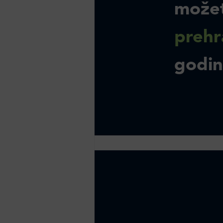
može
prehr
godi