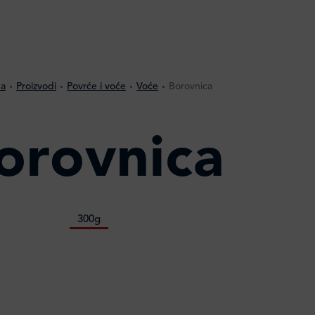
na
Proizvodi
Povrće i voće
Voće
Borovnica
orovnica
300g