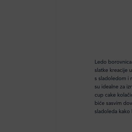
Ledo borovnica 
slatke kreacije 
s sladoledom i
su idealne za izr
cup cake kolačić
biće sasvim dov
sladoleda kako 