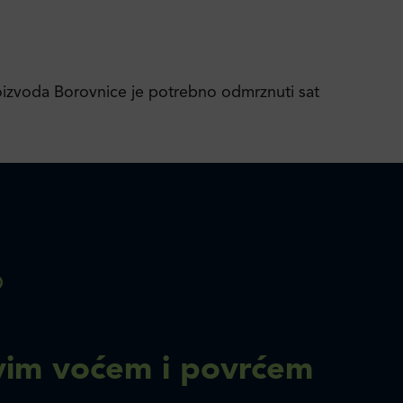
izvoda Borovnice je potrebno odmrznuti sat
im voćem i povrćem