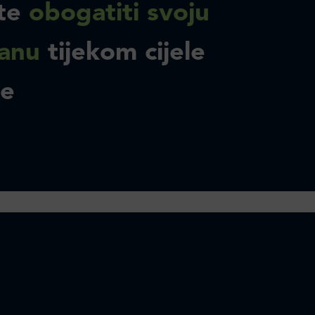
te
obogatiti svoju
anu
tijekom cijele
ne