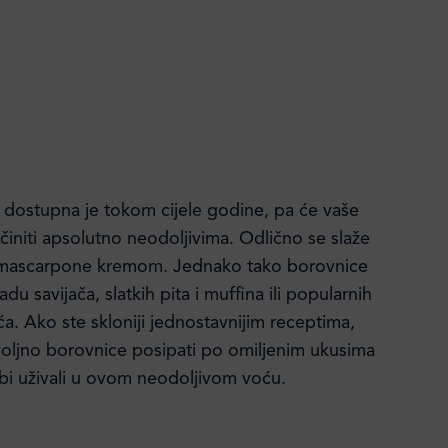
dostupna je tokom cijele godine, pa će vaše
učiniti apsolutno neodoljivima. Odlično se slaže
 mascarpone kremom. Jednako tako borovnice
adu savijača, slatkih pita i muffina ili popularnih
a. Ako ste skloniji jednostavnijim receptima,
oljno borovnice posipati po omiljenim ukusima
bi uživali u ovom neodoljivom voću.