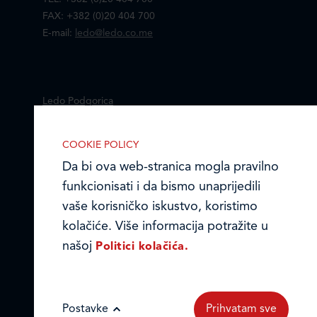
FAX: +382 (0)20 404 700
E-mail:
ledo@ledo.co.me
Ledo Podgorica
Online formular
COOKIE POLICY
Da bi ova web-stranica mogla pravilno
Obavještenje o privatnosti i kolačići
IZABERITE KOLAČIĆE NA STRANICI
funkcionisati i da bismo unaprijedili
Omogućite ili onemogućite web-
© LEDO DOO PODGORICA 2026.
vaše korisničko iskustvo, koristimo
stranici upotrebu funkcionalnih i/ili
kolačiće. Više informacija potražite u
reklamnih kolačića opisanih u nastavku:
našoj
Politici kolačića.
Postavke
Prihvatam sve