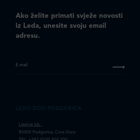
Ako želite primati svježe novosti
iz Leda, unesite svoju email
adresu.
E-mail
LEDO DOO PODGORICA
Liješnje bb
,
85000 Podgorica, Crna Gora
TEL: +382 (0)20 404 700