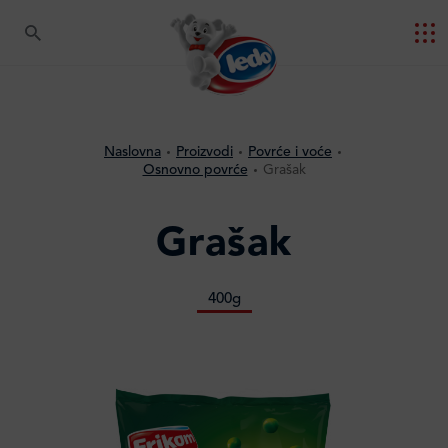
Naslovna
Proizvodi
Povrće i voće
Osnovno povrće
Grašak
Grašak
400g