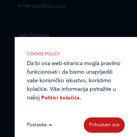
E-mail:
ledo@ledo.co.me
Ledo Podgorica
Online formular
COOKIE POLICY
Da bi ova web-stranica mogla pravilno
Obavještenje o privatnosti i kolačići
IZABERITE KOLAČIĆE NA STRANICI
funkcionisati i da bismo unaprijedili
Omogućite ili onemogućite web-
© LEDO DOO PODGORICA 2026.
vaše korisničko iskustvo, koristimo
stranici upotrebu funkcionalnih i/ili
kolačiće. Više informacija potražite u
reklamnih kolačića opisanih u nastavku:
našoj
Politici kolačića.
Postavke
Prihvatam sve